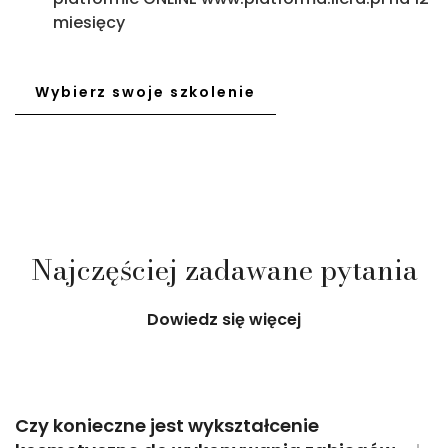
miesięcy
Usta autorska LILY-LIPS!
Zmiana sprzętu
Wybierz swoje szkolenie
Przejdź
Przejdź
Najczęściej zadawane pytania
Dowiedz się więcej
Czy konieczne jest wykształcenie