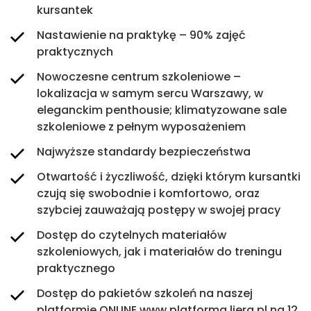
kursantek
REMOVER PML
Szkolenia indywidualne
Nastawienie na praktykę – 90% zajęć
praktycznych
Przejdź
Przejdź
Nowoczesne centrum szkoleniowe –
lokalizacja w samym sercu Warszawy, w
eleganckim penthousie; klimatyzowane sale
szkoleniowe z pełnym wyposażeniem
Najwyższe standardy bezpieczeństwa
Otwartość i życzliwość, dzięki którym kursantki
czują się swobodnie i komfortowo, oraz
szybciej zauważają postępy w swojej pracy
Dostęp do czytelnych materiałów
szkoleniowych, jak i materiałów do treningu
praktycznego
Dostęp do pakietów szkoleń na naszej
platformie ONLINE www.platforma.liera.pl na 12