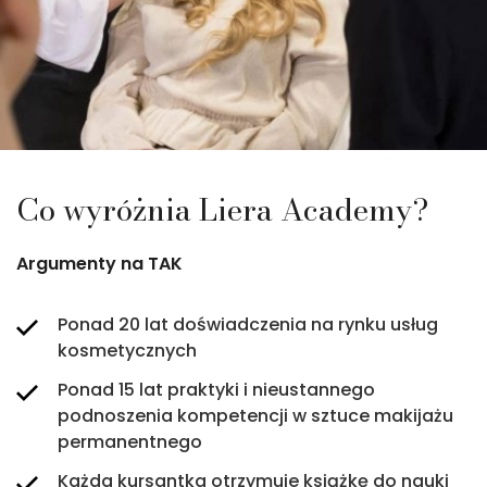
ONE DAY MasterClass
Roczna szkoła
Przejdź
Przejdź
Co wyróżnia Liera Academy?
Argumenty na TAK
Ponad 20 lat doświadczenia na rynku usług
kosmetycznych
Ponad 15 lat praktyki i nieustannego
podnoszenia kompetencji w sztuce makijażu
permanentnego
Każda kursantka otrzymuje książkę do nauki