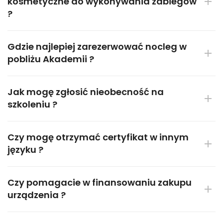
kosmetyczne do wykonywania zabiegów
?
Oczy EYELINER – 2 dni
Gdzie najlepiej zarezerwować nocleg w
Przejdź
pobliżu Akademii ?
Jak mogę zgłosić nieobecność na
szkoleniu ?
Czy mogę otrzymać certyfikat w innym
języku ?
Czy pomagacie w finansowaniu zakupu
urządzenia ?