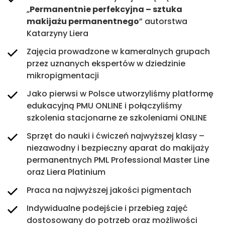
„
Permanentnie perfekcyjna – sztuka
Brwi BEAUTY BROWS – 2 dni
Szkolenia Social Media
makijażu permanentnego
” autorstwa
Katarzyny Liera
Przejdź
Przejdź
Zajęcia prowadzone w kameralnych grupach
przez uznanych ekspertów w dziedzinie
mikropigmentacji
Jako pierwsi w Polsce utworzyliśmy platformę
edukacyjną PMU ONLINE i połączyliśmy
szkolenia stacjonarne ze szkoleniami ONLINE
Sprzęt do nauki i ćwiczeń najwyższej klasy –
niezawodny i bezpieczny aparat do makijaży
permanentnych PML Professional Master Line
oraz Liera Platinium
Praca na najwyższej jakości pigmentach
Indywidualne podejście i przebieg zajęć
dostosowany do potrzeb oraz możliwości