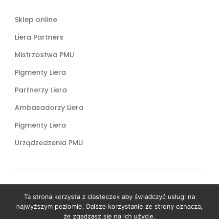
Sklep online
Liera Partners
Mistrzostwa PMU
Pigmenty Liera
Partnerzy Liera
Ambasadorzy Liera
Pigmenty Liera
Urządzedzenia PMU
Copyright ©
2026
by
Katarzyna Liera Liera Academy
Ta strona korzysta z ciasteczek aby świadczyć usługi na
Makijaż permanentny Warszawa
.
najwyższym poziomie. Dalsze korzystanie ze strony oznacza,
że zgadzasz się na ich użycie.