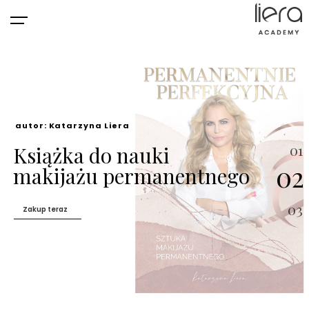
Nowoczesna akademia PMU
01
Akademia Liera
02
Warszawa
03
Więcej o nas