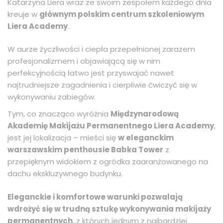
Katarzyna Liera wraz ze swoim zespołem każdego dnia
kreuje w
głównym polskim centrum szkoleniowym
Liera Academy
.
W aurze życzliwości i ciepła przepełnionej zarazem
profesjonalizmem i objawiającą się w nim
perfekcyjnością łatwo jest przyswajać nawet
najtrudniejsze zagadnienia i cierpliwie ćwiczyć się w
wykonywaniu zabiegów.
Tym, co znacząco wyróżnia
Międzynarodową
Akademię Makijażu Permanentnego Liera Academy
,
jest jej lokalizacja – mieści się
w eleganckim
warszawskim penthousie Babka Tower
z
przepięknym widokiem z ogródka zaaranżowanego na
dachu ekskluzywnego budynku.
Eleganckie i komfortowe warunki pozwalają
wdrożyć się w trudną sztukę wykonywania makijaży
permanentnych
, z których jednym z najbardziej